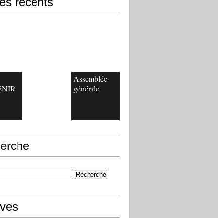
les récents
Assemblée
ENIR
générale
erche
ives