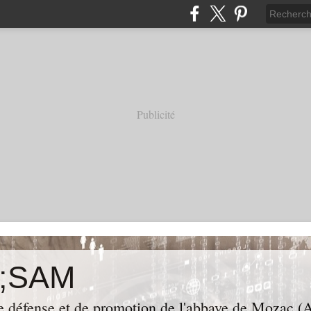
Publicité
e;SAM
de défense et de promotion de l'abbaye de Mozac (