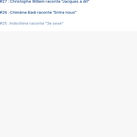
#27 : Christophe Willem raconte "Jacques a dit"
#26 : Chimène Badi raconte "Entre nous"
#25 : Indochine raconte "3e sexe"
#24 : Zaho raconte "C'est chelou"
#23 : Patrick Bruel raconte "Au café des délices"
#22 : Kyo raconte "Le chemin"
#21 : Nolwenn Leroy raconte "Cassé"
#20 : Patrick Hernandez raconte "Born to be alive"
#19 : Lorie raconte "Près de moi"
#18 : Michael Jones raconte "A nos actes manqués" (avec Jean-Jacque
#17 : Khaled raconte "Aïcha"
#16 : Corneille raconte "Parce qu'on vient de loin"
#15 : Indochine raconte "L'aventurier"